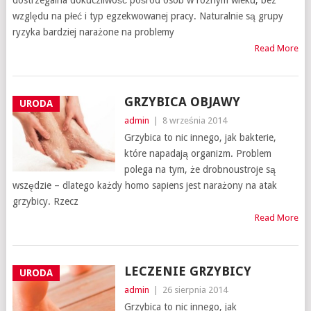
dostrzegalna dokuczliwość pośród osób w różnym wieku, bez
względu na płeć i typ egzekwowanej pracy. Naturalnie są grupy
ryzyka bardziej narażone na problemy
Read More
GRZYBICA OBJAWY
URODA
admin
|
8 września 2014
Grzybica to nic innego, jak bakterie,
które napadają organizm. Problem
polega na tym, że drobnoustroje są
wszędzie – dlatego każdy homo sapiens jest narażony na atak
grzybicy. Rzecz
Read More
LECZENIE GRZYBICY
URODA
admin
|
26 sierpnia 2014
Grzybica to nic innego, jak