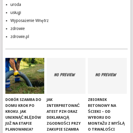
uroda
usługi
Wyposażenie Wnętrz
zdrowie
zdrowie.pl
DOBÓR SZAMBA DO
JAK
ZBIORNIK
DOMU KROK PO
INTERPRETOWAĆ
BETONOWY NA
KROKU. JAK
ATEST PZH ORAZ
ŚCIEKI – OD
UNIKNĄĆ BŁĘDÓW
DEKLARACJĄ
WYBORU DO
JUŻ NA ETAPIE
ZGODNOŚCI PRZY
MONTAŻU Z MYŚLĄ
PLANOWANIA?
ZAKUPIE SZAMBA
O TRWAŁOŚCI