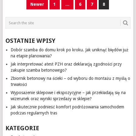
NAWIGACJA
Newer
1
…
6
7
8
PO
WPISACH
OSTATNIE WPISY
Dobór szamba do domu krok po kroku. Jak uniknąć błędów już
na etapie planowania?
Jak interpretować atest PZH oraz deklaracją zgodności przy
zakupie szamba betonowego?
Zbiornik betonowy na ścieki – od wyboru do montażu z myślą o
trwałości
Wyposażenie sklepowe i ekspozycyjne – jak przekładają się na
wizerunek oraz wyniki sprzedaży w sklepie?
Jak skutecznie podnieść komfort podróżowania samochodem
podczas regularnych tras
KATEGORIE