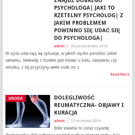
ZNAJDŹ DOBREGO
PSYCHOLOGA| JAKI TO
RZETELNY PSYCHOLOG| Z
JAKIM PROBLEMEM
POWINNO SIĘ UDAĆ SIĘ
DO PSYCHOLOGA|
admin
|
26 października 2014
W życiu zdarzają się sytuacje, w jakich ciężko poradzić sobie
samemu. Niekiedy z trudem jest mówić o bólu, cierpieniu czy
smutku, z tej przyczyny wiele osób nic z
Read More
DOLEGLIWOŚĆ
URODA
REUMATYCZNA- OBJAWY I
KURACJA
admin
|
13 września 2014
Bóle stawów to coraz częściej