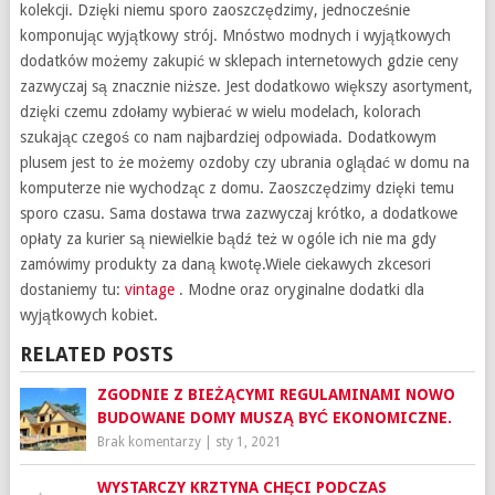
kolekcji. Dzięki niemu sporo zaoszczędzimy, jednocześnie
komponując wyjątkowy strój. Mnóstwo modnych i wyjątkowych
dodatków możemy zakupić w sklepach internetowych gdzie ceny
zazwyczaj są znacznie niższe. Jest dodatkowo większy asortyment,
dzięki czemu zdołamy wybierać w wielu modelach, kolorach
szukając czegoś co nam najbardziej odpowiada. Dodatkowym
plusem jest to że możemy ozdoby czy ubrania oglądać w domu na
komputerze nie wychodząc z domu. Zaoszczędzimy dzięki temu
sporo czasu. Sama dostawa trwa zazwyczaj krótko, a dodatkowe
opłaty za kurier są niewielkie bądź też w ogóle ich nie ma gdy
zamówimy produkty za daną kwotę.Wiele ciekawych zkcesori
dostaniemy tu:
vintage
. Modne oraz oryginalne dodatki dla
wyjątkowych kobiet.
RELATED POSTS
ZGODNIE Z BIEŻĄCYMI REGULAMINAMI NOWO
BUDOWANE DOMY MUSZĄ BYĆ EKONOMICZNE.
Brak komentarzy
|
sty 1, 2021
WYSTARCZY KRZTYNA CHĘCI PODCZAS