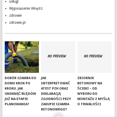
usługi
Wyposażenie Wnętrz
zdrowie
zdrowie.pl
DOBÓR SZAMBA DO
JAK
ZBIORNIK
DOMU KROK PO
INTERPRETOWAĆ
BETONOWY NA
KROKU. JAK
ATEST PZH ORAZ
ŚCIEKI – OD
UNIKNĄĆ BŁĘDÓW
DEKLARACJĄ
WYBORU DO
JUŻ NA ETAPIE
ZGODNOŚCI PRZY
MONTAŻU Z MYŚLĄ
PLANOWANIA?
ZAKUPIE SZAMBA
O TRWAŁOŚCI
BETONOWEGO?