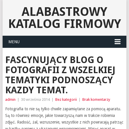
ALABASTROWY
KATALOG FIRMOWY
MENU
FASCYNUJĄCY BLOG O
FOTOGRAFII Z WSZELKIEJ
TEMATYKI PODNOSZĄCY
KAZDY TEMAT.
admin
|
30 września 2014
|
Bez kategorii
|
Brak komentarzy
Fotografia to nie są tylko chwile zapamiętane za pomocą aparatu.
Są to również emocje, jakie towarzyszą nam w trakcie robienia
zdjęć. Radość, żal, wzruszenie, wszystkie z nich powracają patrząc
w kartkę papieru z ukazanymi wspomnieniami. Mając aparat w