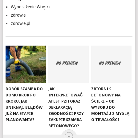
Wyposażenie Wnętrz
zdrowie
zdrowie.pl
DOBÓR SZAMBA DO
JAK
ZBIORNIK
DOMU KROK PO
INTERPRETOWAĆ
BETONOWY NA
KROKU. JAK
ATEST PZH ORAZ
ŚCIEKI – OD
UNIKNĄĆ BŁĘDÓW
DEKLARACJĄ
WYBORU DO
JUŻ NA ETAPIE
ZGODNOŚCI PRZY
MONTAŻU Z MYŚLĄ
PLANOWANIA?
ZAKUPIE SZAMBA
O TRWAŁOŚCI
BETONOWEGO?