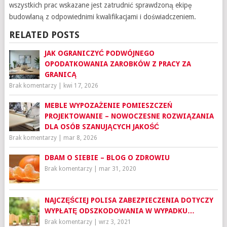
wszystkich prac wskazane jest zatrudnić sprawdzoną ekipę
budowlaną z odpowiednimi kwalifikacjami i doświadczeniem.
RELATED POSTS
JAK OGRANICZYĆ PODWÓJNEGO
OPODATKOWANIA ZAROBKÓW Z PRACY ZA
GRANICĄ
Brak komentarzy
|
kwi 17, 2026
MEBLE WYPOZAŻENIE POMIESZCZEŃ
PROJEKTOWANIE – NOWOCZESNE ROZWIĄZANIA
DLA OSÓB SZANUJĄCYCH JAKOŚĆ
Brak komentarzy
|
mar 8, 2026
DBAM O SIEBIE – BLOG O ZDROWIU
Brak komentarzy
|
mar 31, 2020
NAJCZĘŚCIEJ POLISA ZABEZPIECZENIA DOTYCZY
WYPŁATĘ ODSZKODOWANIA W WYPADKU…
Brak komentarzy
|
wrz 3, 2021