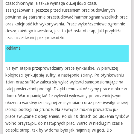
czasochłonnym ,a także wymaga dużej ilości czasu i
zaangażowania. Jeszcze przed ruszeniem prac budowlanych
powinno się starannie przestudiować harmonogram wszelkich prac
oraz kolejność ich wykonywania. Prace wykończeniowe ogromnie
cieszą każdego inwestora, jest to już ostatni etap, jaki przybliża
czas oczekiwanej przeprowadzki.
Reklama
Na tym etapie przeprowadzamy prace tynkarskie. W pierwszej
kolejności tynkuje się sufity, a następnie ściany. Po otynkowaniu
ścian oraz sufitów zaleca się wylać wylewki samopoziomujące na
całej powierzchni podłogi. Dzięki temu zakończymy prace mokre w
domu. Warto pamiętać że wylewki wylewamy po wcześniejszym
ułożeniu warstwy izolacyjnej ze styropianu oraz przeciwwilgociowej
izolacji podłogi na gruncie. Na zewnątrz można prowadzić już
prace związane z ociepleniem. Po ok 10 dniach od ułożenia tynków
wolno przystąpić do następnych prac. Warto w niedługim czasie
ocieplić strop, tak by w domu było jak najmniej wilgoci. Do