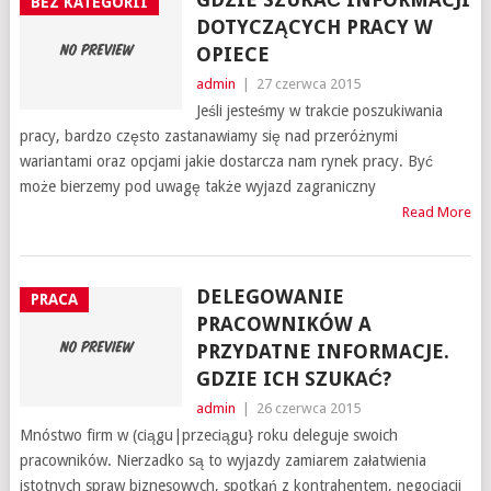
BEZ KATEGORII
DOTYCZĄCYCH PRACY W
OPIECE
admin
|
27 czerwca 2015
Jeśli jesteśmy w trakcie poszukiwania
pracy, bardzo często zastanawiamy się nad przeróżnymi
wariantami oraz opcjami jakie dostarcza nam rynek pracy. Być
może bierzemy pod uwagę także wyjazd zagraniczny
Read More
DELEGOWANIE
PRACA
PRACOWNIKÓW A
PRZYDATNE INFORMACJE.
GDZIE ICH SZUKAĆ?
admin
|
26 czerwca 2015
Mnóstwo firm w (ciągu|przeciągu} roku deleguje swoich
pracowników. Nierzadko są to wyjazdy zamiarem załatwienia
istotnych spraw biznesowych, spotkań z kontrahentem, negocjacji