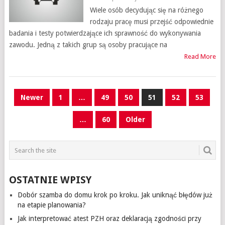
Wiele osób decydując się na różnego
rodzaju pracę musi przejść odpowiednie
badania i testy potwierdzające ich sprawność do wykonywania
zawodu. Jedną z takich grup są osoby pracujące na
Read More
NAWIGACJA
Newer
1
…
49
50
51
52
53
PO
…
60
Older
WPISACH
OSTATNIE WPISY
Dobór szamba do domu krok po kroku. Jak uniknąć błędów już
na etapie planowania?
Jak interpretować atest PZH oraz deklaracją zgodności przy