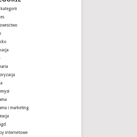
kategorii
nes
ownictwo
m
ecko
kacja
e
naria
oryzacja
ca
emysł
lama
lama i marketing
eacja
 agd
epy internetowe