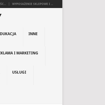
C...
WYPOSAŻENIE SKLEPOWE I ...
Y
EDUKACJA
INNE
EKLAMA I MARKETING
USŁUGI