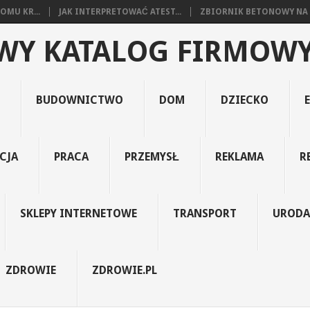
MU KR...
JAK INTERPRETOWAĆ ATEST...
ZBIORNIK BETONOWY NA Ś
WY KATALOG FIRMOW
BUDOWNICTWO
DOM
DZIECKO
CJA
PRACA
PRZEMYSŁ
REKLAMA
R
SKLEPY INTERNETOWE
TRANSPORT
URODA
ZDROWIE
ZDROWIE.PL