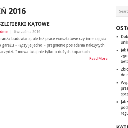
Ń 2016
SZLIFIERKI KĄTOWE
OST
dmin
|
6 września 2016
Dob
ranża budowlana, ale też prace warsztatowe czy inne zajęcia
uni
 garażu – łączy je jedno – pragnienie posiadania należytych
Jak
arzędzi. I mowa tutaj nie tylko o dużych koparkach
zgo
Read More
bet
Zbi
do 
Wyp
prz
spr
Jak
pod
regu
KAT