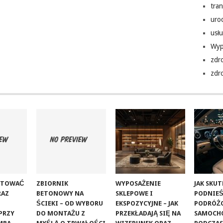
tra
uro
usłu
Wyp
zdr
zdr
RETOWAĆ
ZBIORNIK
WYPOSAŻENIE
JAK SKU
RAZ
BETONOWY NA
SKLEPOWE I
PODNIE
ŚCIEKI – OD WYBORU
EKSPOZYCYJNE – JAK
PODRÓŻ
PRZY
DO MONTAŻU Z
PRZEKŁADAJĄ SIĘ NA
SAMOCH