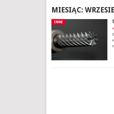
MIESIĄC:
WRZESIE
INNE
a
B
w
n