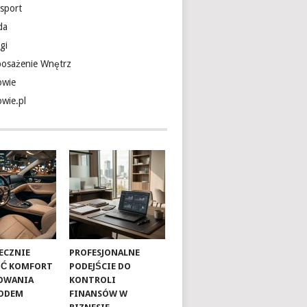
nsport
da
gi
osażenie Wnętrz
owie
owie.pl
TECZNIE
PROFESJONALNE
ŚĆ KOMFORT
PODEJŚCIE DO
OWANIA
KONTROLI
ODEM
FINANSÓW W