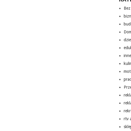
Bez 
biz
bud
Do
dzi
edu
inn
kuli
mot
pra
Prz
rek
rek
rekr
rtv
skl