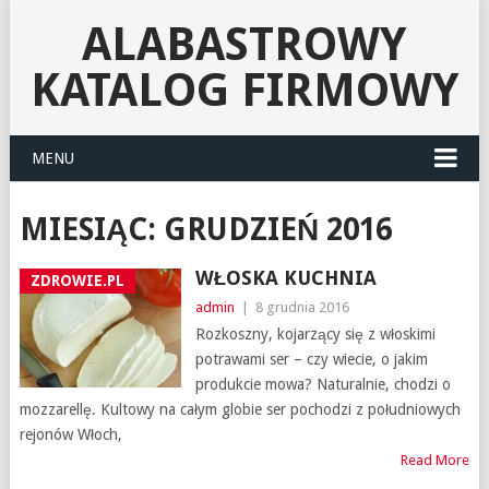
ALABASTROWY
KATALOG FIRMOWY
MENU
MIESIĄC:
GRUDZIEŃ 2016
WŁOSKA KUCHNIA
ZDROWIE.PL
admin
|
8 grudnia 2016
Rozkoszny, kojarzący się z włoskimi
potrawami ser – czy wiecie, o jakim
produkcie mowa? Naturalnie, chodzi o
mozzarellę. Kultowy na całym globie ser pochodzi z południowych
rejonów Włoch,
Read More