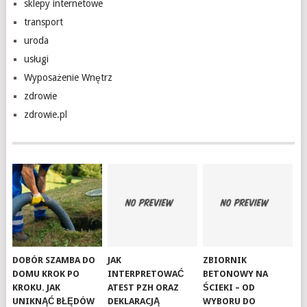
sklepy internetowe
transport
uroda
usługi
Wyposażenie Wnętrz
zdrowie
zdrowie.pl
DOBÓR SZAMBA DO
JAK
ZBIORNIK
DOMU KROK PO
INTERPRETOWAĆ
BETONOWY NA
KROKU. JAK
ATEST PZH ORAZ
ŚCIEKI – OD
UNIKNĄĆ BŁĘDÓW
DEKLARACJĄ
WYBORU DO