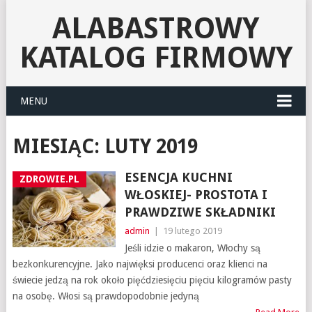
ALABASTROWY
KATALOG FIRMOWY
MENU
MIESIĄC:
LUTY 2019
ESENCJA KUCHNI
ZDROWIE.PL
WŁOSKIEJ- PROSTOTA I
PRAWDZIWE SKŁADNIKI
admin
|
19 lutego 2019
Jeśli idzie o makaron, Włochy są
bezkonkurencyjne. Jako najwięksi producenci oraz klienci na
świecie jedzą na rok około pięćdziesięciu pięciu kilogramów pasty
na osobę. Włosi są prawdopodobnie jedyną