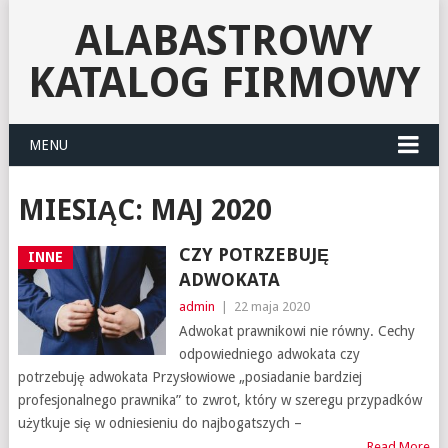
ALABASTROWY
KATALOG FIRMOWY
MENU
MIESIĄC:
MAJ 2020
CZY POTRZEBUJĘ
INNE
ADWOKATA
admin
|
22 maja 2020
Adwokat prawnikowi nie równy. Cechy
odpowiedniego adwokata czy
potrzebuję adwokata Przysłowiowe „posiadanie bardziej
profesjonalnego prawnika” to zwrot, który w szeregu przypadków
użytkuje się w odniesieniu do najbogatszych –
Read More